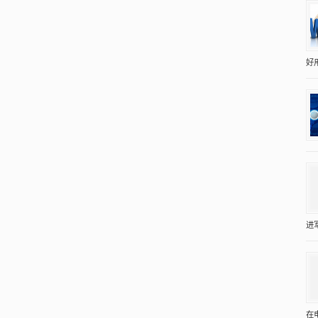
好
进
在